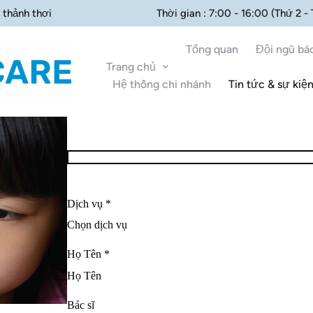
 thảnh thơi
Thời gian : 7:00 - 16:00 (Thứ 2 -
Tổng quan
Đội ngũ bác
Trang chủ
Hệ thống chi nhánh
Tin tức & sự kiệ
Dịch vụ *
Họ Tên *
Bác sĩ