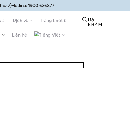
 Thứ 7)
Hotline:
1900 636877
ĐẶT
 sĩ
Dịch vụ
Trang thiết bị
KHÁM
n
Liên hệ