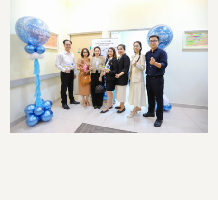
sóc sức khỏe nhãn …