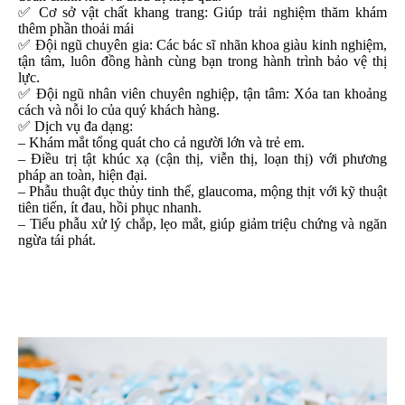
✅ Cơ sở vật chất khang trang: Giúp trải nghiệm thăm khám
thêm phần thoải mái
✅ Đội ngũ chuyên gia: Các bác sĩ nhãn khoa giàu kinh nghiệm,
tận tâm, luôn đồng hành cùng bạn trong hành trình bảo vệ thị
lực.
✅ Đội ngũ nhân viên chuyên nghiệp, tận tâm: Xóa tan khoảng
cách và nỗi lo của quý khách hàng.
✅ Dịch vụ đa dạng:
– Khám mắt tổng quát cho cả người lớn và trẻ em.
– Điều trị tật khúc xạ (cận thị, viễn thị, loạn thị) với phương
pháp an toàn, hiện đại.
– Phẫu thuật đục thủy tinh thể, glaucoma, mộng thịt với kỹ thuật
tiên tiến, ít đau, hồi phục nhanh.
– Tiểu phẫu xử lý chắp, lẹo mắt, giúp giảm triệu chứng và ngăn
ngừa tái phát.