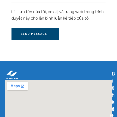
Lưu tên của tôi, email, và trang web trong trình
duyệt này cho lần bình luận kế tiếp của tôi.
SEND MESSAGE
L
D
L
i
ị
i
ê
c
ê
n
h
n
k
v
h
ế
ụ
ệ
Đ
Đ
t