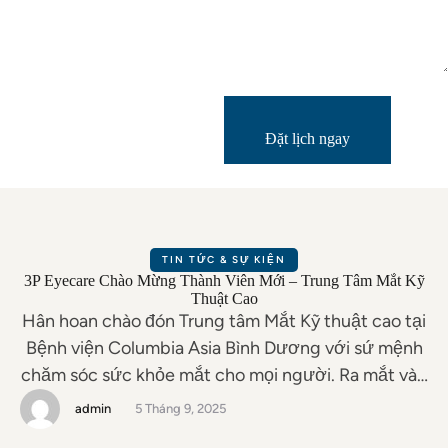
Đặt lịch ngay
TIN TỨC & SỰ KIỆN
3P Eyecare Chào Mừng Thành Viên Mới – Trung Tâm Mắt Kỹ
Thuật Cao
Hân hoan chào đón Trung tâm Mắt Kỹ thuật cao tại
Bệnh viện Columbia Asia Bình Dương với sứ mệnh
chăm sóc sức khỏe mắt cho mọi người. Ra mắt vào
ngày 03/09/2025, Trung tâm mắt kỹ thuật cao tự
admin
5 Tháng 9, 2025
hào là điểm đến tin cậy, mang đến giải pháp chăm