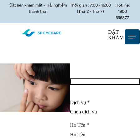
Đặt hẹn khám mắt - Trải nghiệm
Thời gian : 7:00 - 16:00
Hotline:
thảnh thơi
(Thứ 2 - Thứ 7)
1900
636877
ĐẶT
KHÁM
Dịch vụ *
Họ Tên *