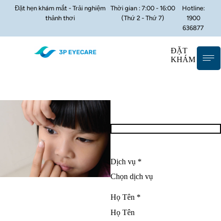
Đặt hẹn khám mắt - Trải nghiệm
Thời gian : 7:00 - 16:00
Hotline:
thảnh thơi
(Thứ 2 - Thứ 7)
1900
636877
ĐẶT
KHÁM
Dịch vụ *
Họ Tên *