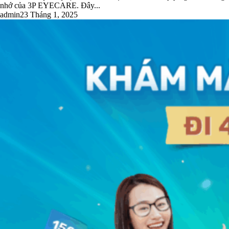
nhớ của 3P EYECARE. Đây...
admin
23 Tháng 1, 2025