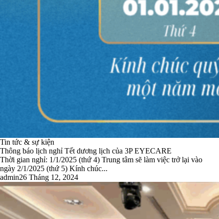
Tin tức & sự kiện
Thông báo lịch nghỉ Tết dương lịch của 3P EYECARE
Thời gian nghỉ: 1/1/2025 (thứ 4) Trung tâm sẽ làm việc trở lại vào
ngày 2/1/2025 (thứ 5) Kính chúc...
admin
26 Tháng 12, 2024