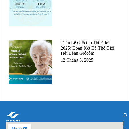
Tuần Lễ Glôcôm Thế Giới
2025: Đoàn Kết Để Thế Giới
Hết Bệnh Glôcôm
12 Tháng 3, 2025
L
D
L
i
ị
i