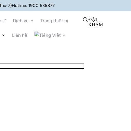
 Thứ 7)
Hotline:
1900 636877
ĐẶT
 sĩ
Dịch vụ
Trang thiết bị
KHÁM
n
Liên hệ