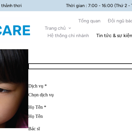
 thảnh thơi
Thời gian : 7:00 - 16:00 (Thứ 2 -
Tổng quan
Đội ngũ bác
Trang chủ
Hệ thống chi nhánh
Tin tức & sự kiệ
Dịch vụ *
Họ Tên *
Bác sĩ