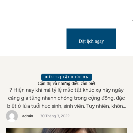
Đặt lịch ngay
ĐIỀU TRỊ TẬT KHÚC XẠ
Cận thị và những điều cần biết
? Hiện nay khi mà tỷ lệ mắc tật khúc xạ này ngày
càng gia tăng nhanh chóng trong cộng đồng, đặc
biệt ở lứa tuổi học sinh, sinh viên. Tuy nhiên, không
phải ai cũng biết tất tần tật về “em nó”. Hãy cùng
admin
30 Tháng 3, 2022
3P EYECARE tìm hiểu qua nhé: ⚡️ Cận thị xuất …