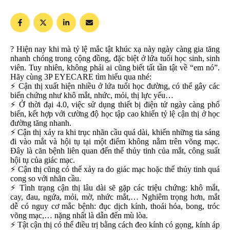
? Hiện nay khi mà tỷ lệ mắc tật khúc xạ này ngày càng gia tăng
nhanh chóng trong cộng đồng, đặc biệt ở lứa tuổi học sinh, sinh
viên. Tuy nhiên, không phải ai cũng biết tất tần tật về “em nó”.
Hãy cùng 3P EYECARE tìm hiểu qua nhé:
⚡️ Cận thị xuất hiện nhiều ở lứa tuổi học đường, có thể gây các
biến chứng như khô mắt, nhức, mỏi, thị lực yếu…
⚡️ Ở thời đại 4.0, việc sử dụng thiết bị điện tử ngày càng phổ
biến, kết hợp với cường độ học tập cao khiến tỷ lệ cận thị ở học
đường tăng nhanh.
⚡️ Cận thị xảy ra khi trục nhãn cầu quá dài, khiến những tia sáng
đi vào mắt và hội tụ tại một điểm không nằm trên võng mạc.
Đây là căn bệnh liên quan đến thể thủy tinh của mắt, công suất
hội tụ của giác mạc.
⚡️ Cận thị cũng có thể xảy ra do giác mạc hoặc thể thủy tinh quá
cong so với nhãn cầu.
⚡️ Tình trạng cận thị lâu dài sẽ gặp các triệu chứng: khô mắt,
cay, đau, ngứa, mỏi, mờ, nhức mắt,… Nghiêm trọng hơn, mắt
dễ có nguy cơ mắc bệnh: đục dịch kính, thoái hóa, bong, tróc
võng mạc,… nặng nhất là dẫn đến mù lòa.
⚡️ Tật cận thị có thể điều trị bằng cách đeo kính có gọng, kính áp