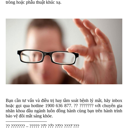
tròng hoặc phẫu thuật khúc xạ.
Bạn cần tư vấn và điều trị hay tầm soát bệnh lý mắt, hãy inbox
hoặc gọi qua hotline 1900 636 877. ?? ??????? với chuyên gia
nhãn khoa đầu ngành luôn đồng hành cùng bạn trên hành trình
bảo vệ đôi mắt sáng khỏe.
—————————
?? ??????? – ????? ??̂? ??̆́? ??̂?? ????̣̂ ???