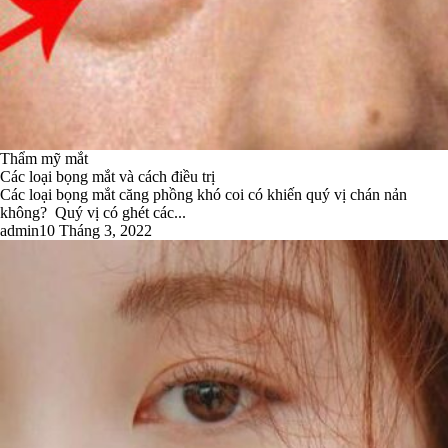
Thẩm mỹ mắt
Các loại bọng mắt và cách điều trị
Các loại bọng mắt căng phồng khó coi có khiến quý vị chán nản
không? Quý vị có ghét các...
admin
10 Tháng 3, 2022