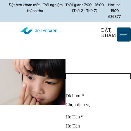
Đặt hẹn khám mắt - Trải nghiệm
Thời gian : 7:00 - 16:00
Hotline:
thảnh thơi
(Thứ 2 - Thứ 7)
1900
636877
ĐẶT
KHÁM
Dịch vụ *
Họ Tên *