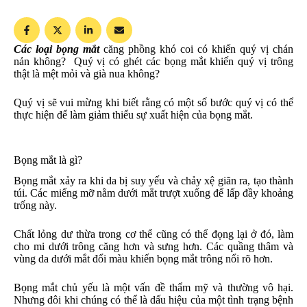
Các loại bọng mắt
căng phồng khó coi có khiến quý vị chán
nản không? Quý vị có ghét các bọng mắt khiến quý vị trông
thật là mệt mỏi và già nua không?
Quý vị sẽ vui mừng khi biết rằng có một số bước quý vị có thể
thực hiện để làm giảm thiểu sự xuất hiện của bọng mắt.
Bọng mắt là gì?
Bọng mắt xảy ra khi da bị suy yếu và chảy xệ giãn ra, tạo thành
túi. Các miếng mỡ nằm dưới mắt trượt xuống để lấp đầy khoảng
trống này.
Chất lỏng dư thừa trong cơ thể cũng có thể đọng lại ở đó, làm
cho mi dưới trông căng hơn và sưng hơn. Các quầng thâm và
vùng da dưới mắt đổi màu khiến bọng mắt trông nổi rõ hơn.
Bọng mắt chủ yếu là một vấn đề thẩm mỹ và thường vô hại.
Nhưng đôi khi chúng có thể là dấu hiệu của một tình trạng bệnh