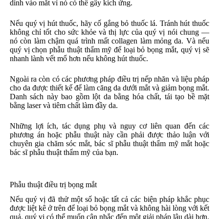
dính vào mắt vì nó có thể gây kích ứng.
Nếu quý vị hút thuốc, hãy cố gắng bỏ thuốc lá. Tránh hút thuốc
không chỉ tốt cho sức khỏe và thị lực của quý vị nói chung —
nó còn làm chậm quá trình mất collagen làm mỏng da. Và nếu
quý vị chọn phẫu thuật thẩm mỹ để loại bỏ bọng mắt, quý vị sẽ
nhanh lành vết mổ hơn nếu không hút thuốc.
Ngoài ra còn có các phương pháp điều trị nếp nhăn và liệu pháp
cho da được thiết kế để làm căng da dưới mắt và giảm bọng mắt.
Danh sách này bao gồm lột da bằng hóa chất, tái tạo bề mặt
bằng laser và tiêm chất làm đầy da.
Những lợi ích, tác dụng phụ và nguy cơ liên quan đến các
phương án hoặc phẫu thuật này cần phải được thảo luận với
chuyên gia chăm sóc mắt, bác sĩ phẫu thuật thẩm mỹ mắt hoặc
bác sĩ phẫu thuật thẩm mỹ của bạn.
Phẫu thuật điều trị bọng mắt
Nếu quý vị đã thử một số hoặc tất cả các biện pháp khắc phục
được liệt kê ở trên để loại bỏ bọng mắt và không hài lòng với kết
quả, quý vị có thể muốn cân nhắc đến một giải pháp lâu dài hơn.