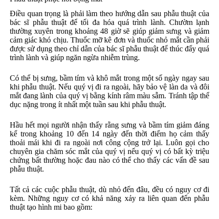
Điều quan trọng là phải làm theo hướng dẫn sau phẫu thuật của
bác sĩ phẫu thuật để tối đa hóa quá trình lành. Chườm lạnh
thường xuyên trong khoảng 48 giờ sẽ giúp giảm sưng và giảm
cảm giác khó chịu. Thuốc mỡ kê đơn và thuốc nhỏ mắt cần phải
được sử dụng theo chỉ dẫn của bác sĩ phẫu thuật để thúc đẩy quá
trình lành và giúp ngăn ngừa nhiễm trùng.
Có thể bị sưng, bầm tím và khô mắt trong một số ngày ngay sau
khi phẫu thuật. Nếu quý vị đi ra ngoài, hãy bảo vệ làn da và đôi
mắt đang lành của quý vị bằng kính râm màu sẫm. Tránh tập thể
dục nặng trong ít nhất một tuần sau khi phẫu thuật.
Hầu hết mọi người nhận thấy rằng sưng và bầm tím giảm đáng
kể trong khoảng 10 đến 14 ngày đến thời điểm họ cảm thấy
thoải mái khi đi ra ngoài nơi công cộng trở lại. Luôn gọi cho
chuyên gia chăm sóc mắt của quý vị nếu quý vị có bất kỳ triệu
chứng bất thường hoặc đau nào có thể cho thấy các vấn đề sau
phẫu thuật.
Tất cả các cuộc phẫu thuật, dù nhỏ đến đâu, đều có nguy cơ đi
kèm. Những nguy cơ có khả năng xảy ra liên quan đến phẫu
thuật tạo hình mi bao gồm: