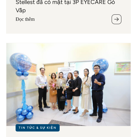
Stellest đã có mặt tại 3P EYECARE Gò
Vấp
Đọc thêm
TIN TỨC & SỰ KIỆN