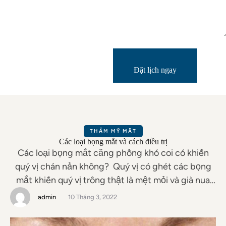
Đặt lịch ngay
THẨM MỸ MẮT
Các loại bọng mắt và cách điều trị
Các loại bọng mắt căng phồng khó coi có khiến
quý vị chán nản không? Quý vị có ghét các bọng
mắt khiến quý vị trông thật là mệt mỏi và già nua
không? Quý vị sẽ vui mừng khi biết rằng có một số
admin
10 Tháng 3, 2022
bước quý vị có thể thực hiện để làm giảm …