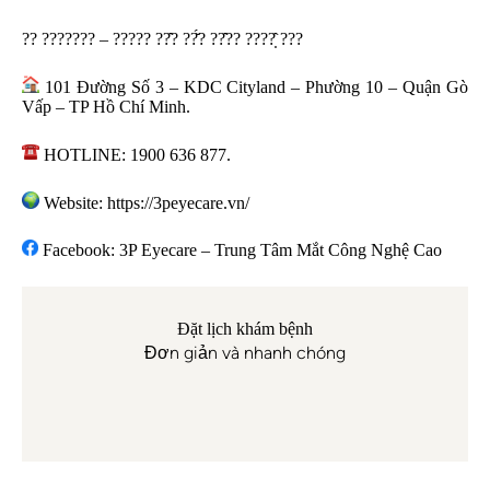
?? ??????? – ????? ??̂? ??̆́? ??̂?? ????̣̂ ???
101 Đường Số 3 – KDC Cityland – Phường 10 – Quận Gò
Vấp – TP Hồ Chí Minh.
HOTLINE: 1900 636 877.
Website:
https://3peyecare.vn/
Facebook:
3P Eyecare – Trung Tâm Mắt Công Nghệ Cao
Đặt lịch khám bệnh
Đơn giản và nhanh chóng