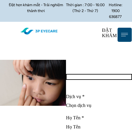
Đặt hẹn khám mắt - Trải nghiệm
Thời gian : 7:00 - 16:00
Hotline:
thảnh thơi
(Thứ 2 - Thứ 7)
1900
636877
ĐẶT
KHÁM
Dịch vụ *
Họ Tên *