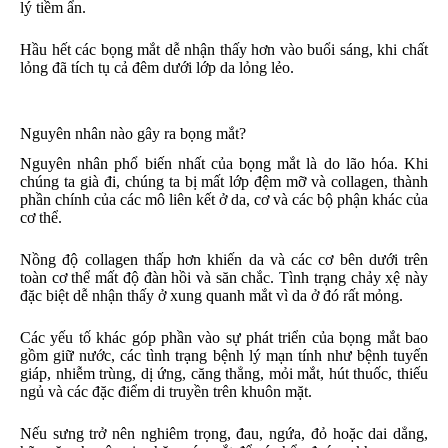
lý tiềm ẩn.
Hầu hết các bọng mắt dễ nhận thấy hơn vào buổi sáng, khi chất
lỏng đã tích tụ cả đêm dưới lớp da lỏng lẻo.
Nguyên nhân nào gây ra bọng mắt?
Nguyên nhân phổ biến nhất của bọng mắt là do lão hóa. Khi
chúng ta già đi, chúng ta bị mất lớp đệm mỡ và collagen, thành
phần chính của các mô liên kết ở da, cơ và các bộ phận khác của
cơ thể.
Nồng độ collagen thấp hơn khiến da và các cơ bên dưới trên
toàn cơ thể mất độ đàn hồi và săn chắc. Tình trạng chảy xệ này
đặc biệt dễ nhận thấy ở xung quanh mắt vì da ở đó rất mỏng.
Các yếu tố khác góp phần vào sự phát triển của bọng mắt bao
gồm giữ nước, các tình trạng bệnh lý mạn tính như bệnh tuyến
giáp, nhiễm trùng, dị ứng, căng thẳng, mỏi mắt, hút thuốc, thiếu
ngủ và các đặc điểm di truyền trên khuôn mặt.
Nếu sưng trở nên nghiêm trọng, đau, ngứa, đỏ hoặc dai dẳng,