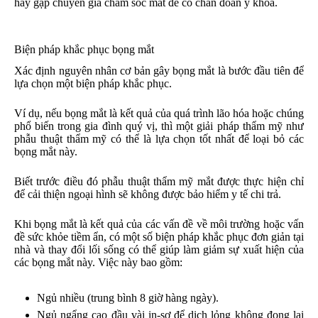
hãy gặp chuyên gia chăm sóc mắt để có chẩn đoán y khoa.
Biện pháp khắc phục bọng mắt
Xác định nguyên nhân cơ bản gây bọng mắt là bước đầu tiên để
lựa chọn một biện pháp khắc phục.
Ví dụ, nếu bọng mắt là kết quả của quá trình lão hóa hoặc chúng
phổ biến trong gia đình quý vị, thì một giải pháp thẩm mỹ như
phẫu thuật thẩm mỹ có thể là lựa chọn tốt nhất để loại bỏ các
bọng mắt này.
Biết trước điều đó phẫu thuật thẩm mỹ mắt được thực hiện chỉ
để cải thiện ngoại hình sẽ không được bảo hiểm y tế chi trả.
Khi bọng mắt là kết quả của các vấn đề về môi trường hoặc vấn
đề sức khỏe tiềm ẩn, có một số biện pháp khắc phục đơn giản tại
nhà và thay đổi lối sống có thể giúp làm giảm sự xuất hiện của
các bọng mắt này. Việc này bao gồm:
Ngủ nhiều (trung bình 8 giờ hàng ngày).
Ngủ ngẩng cao đầu vài in-sơ để dịch lỏng không đọng lại