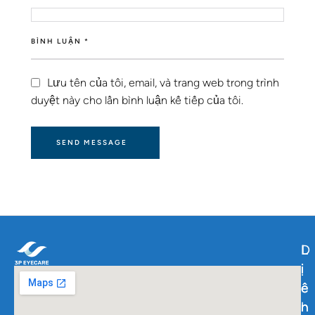
BÌNH LUẬN *
Lưu tên của tôi, email, và trang web trong trình
duyệt này cho lần bình luận kế tiếp của tôi.
SEND MESSAGE
L
D
L
i
ị
i
ê
c
ê
n
h
n