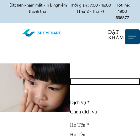
Đặt hẹn khám mắt - Trải nghiệm
Thời gian : 7:00 - 16:00
Hotline:
thảnh thơi
(Thứ 2 - Thứ 7)
1900
636877
ĐẶT
KHÁM
Dịch vụ *
Họ Tên *