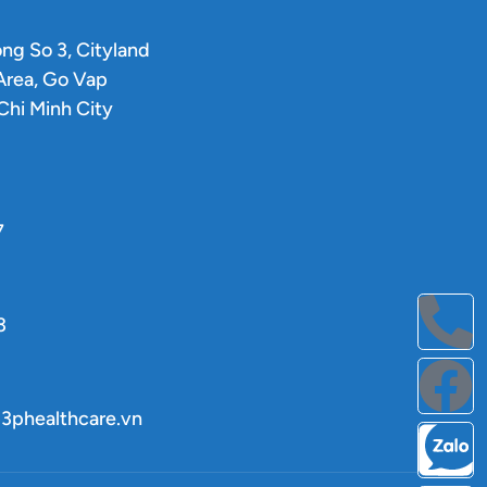
ong So 3, Cityland
 Area, Go Vap
 Chi Minh City
7
3
3phealthcare.vn