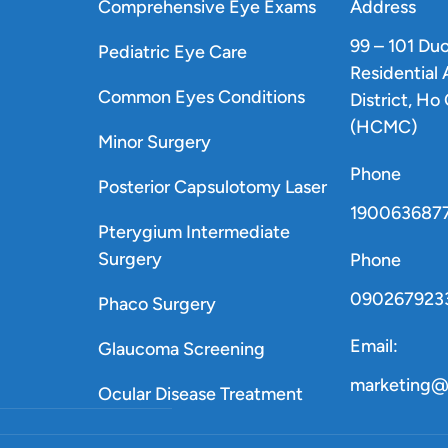
Comprehensive Eye Exams
Address
99 – 101 Du
Pediatric Eye Care
Residential
Common Eyes Conditions
District, Ho
(HCMC)
Minor Surgery
Phone
Posterior Capsulotomy Laser
190063687
Pterygium Intermediate
Surgery
Phone
090267923
Phaco Surgery
Email:
Glaucoma Screening
marketing@
Ocular Disease Treatment