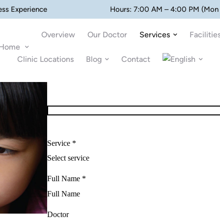
ess Experience
Hours: 7:00 AM – 4:00 PM (Mon 
Overview
Our Doctor
Services
Facilitie
Home
Clinic Locations
Blog
Contact
Service *
Full Name *
Doctor